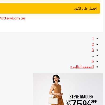
احصل على الكود
Potterybarn.ae
1
2
3
…
6
الصفحة التالية «