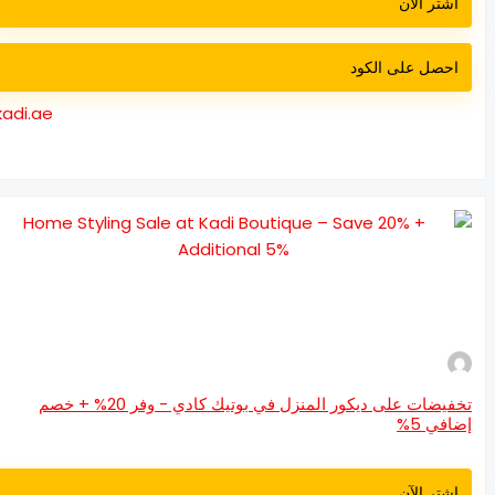
اشتر الآن
احصل على الكود
kadi.ae
تخفيضات على ديكور المنزل في بوتيك كادي - وفر 20% + خصم
افي 5%
اشتر الآن