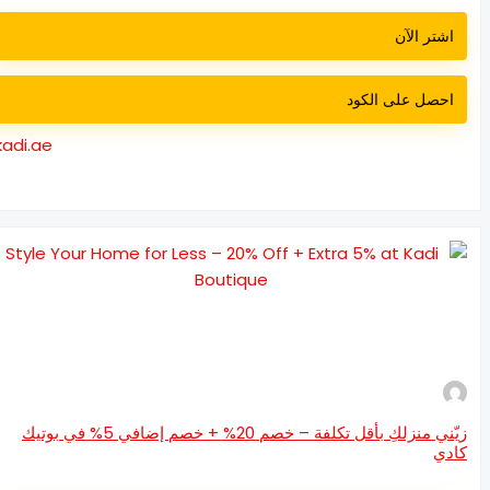
اشتر الآن
احصل على الكود
kadi.ae
زيّني منزلكِ بأقل تكلفة – خصم 20% + خصم إضافي 5% في بوتيك
دي