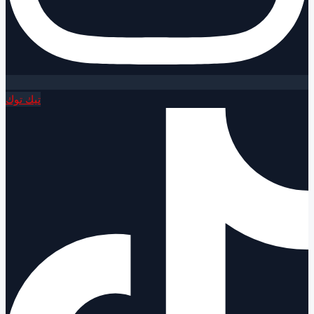
تيك توك