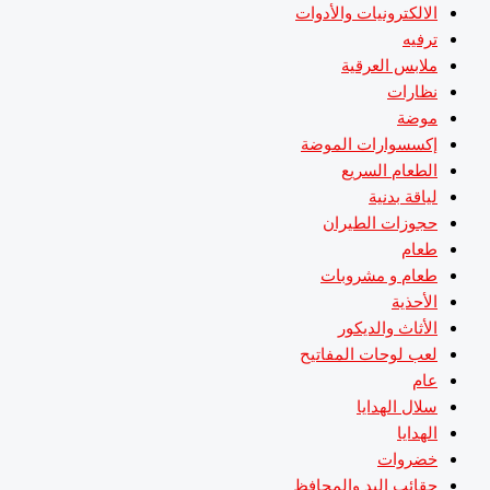
الالكترونيات والأدوات
ترفيه
ملابس العرقية
نظارات
موضة
إكسسوارات الموضة
الطعام السريع
لياقة بدنية
حجوزات الطيران
طعام
طعام و مشروبات
الأحذية
الأثاث والديكور
لعب لوحات المفاتيح
عام
سلال الهدايا
الهدايا
خضروات
حقائب اليد والمحافظ