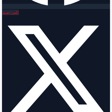
إكس-تويتر