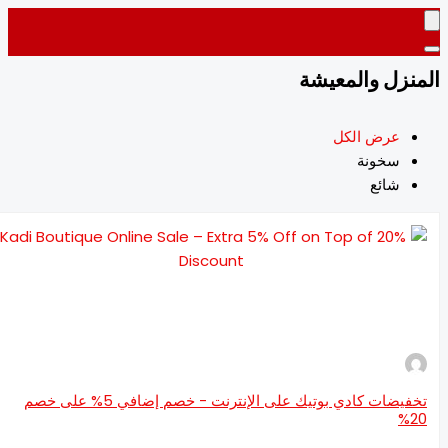
نزل والمعيشة
عرض الكل
سخونة
شائع
تخفيضات كادي بوتيك على الإنترنت - خصم إضافي 5% على خصم
2