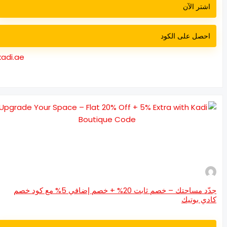
اشتر الآن
احصل على الكود
kadi.ae
جدّد مساحتك – خصم ثابت 20% + خصم إضافي 5% مع كود خصم
دي بوتيك