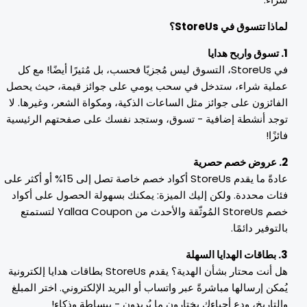
ماذا تتسوق في StoreUs؟
 هدايا
في StoreUs، التسوق ليس مُجزيًا فحسب، بل مُثيرًا أيضًا! مع كل
ملية شراء، ستدخل في سحب يومي على جوائز قيمة، حيث يحصل
لفائزون على جوائز مثل الساعات الذكية، ومكواة الشعر، وغيرها. لا
وجد أنشطة إضافية - تسوق، وستجد نفسك على صفحتهم الرئيسية
ائزًا!
خصم حصرية
عادةً ما يقدم StoreUs أكواد خصم خاصة تصل إلى 15% أو أكثر على
ئات محددة. ولكن إليك الميزة: يمكنك بسهولة الحصول على أكواد
خصم StoreUs المُوثّقة والأحدث من Yallaa Coupon لتستمتع
التوفير دائمًا.
الهدايا السهلة
هل أنت محتار بشأن الهدية؟ يقدم StoreUs بطاقات هدايا إلكترونية
ُمكن إرسالها مباشرةً عبر واتساب أو البريد الإلكتروني. اختر المبلغ
التاريخ، ودع أحباءك يختارون ما يُريدون - ببساطة وذكاء!