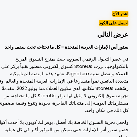
شتر الآن
حصل على الكود
رض التالي
تور أس الإمارات العربية المتحدة - كل ما تحتاجه تحت سقف واحد
ي عصر التحول الرقمي السريع، حيث يمتزج التسوق المريح
بالتكنولوجيا، برزت StoreUs كسوق إلكتروني متطور تقنياً يركز على
العملاء. وبفضل تقنية Signature، تشهد هذه المنصة الديناميكية
تعددة البائعين نمواً متسارعاً في الإمارات العربية المتحدة والعالم. وقد
رسّخت StoreUs مكانتها لدى ملايين العملاء منذ يوليو 2022، مقدمةً
تجربة تسوق إلكتروني لا مثيل لها. توفر StoreUs كل ما تحتاجه، من
ستلزماتك اليومية إلى منتجاتك الفاخرة، بجودة وتنوع وقيمة مضمونة،
ل ذلك في مكان واحد.
لجعل تجربة التسوق الخاصة بك أفضل، يوفر لك كوبون يلا أحدث أكواد
صم ستور أس الإمارات حتى تتمكن من التوفير أكثر في كل عملية
راء.