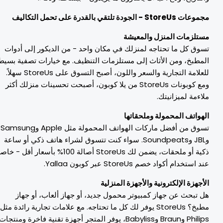
عات StoreUs - الجودة تلتقي بالقدرة على تحمل التكاليف
ستلزمات المنزل والمعيشة
سوق كل ما تحتاجه لمنزلك في مكان واحد - من الديكور إلى أدوات
لمطبخ، ومن الأثاث إلى مستلزمات التنظيف. مع خيارات تصفية بسيطة
للعلامة التجارية والسعر واللون، أصبح التسوق على StoreUs سهلاً.
ومع كوبونات StoreUs من يلا كوبون، أصبحت تحسينات منزلك أكثر
لاءمة لميزانيتك.
لهواتف المحمولة وملحقاتها
تسوق من أفضل ماركات الهواتف المحمولة مثل Apple وSamsung
وJBL وSoundpeats. سواء كنت تتسوق لشراء هاتف ذكي أو ساعة
ذكية أو ملحقات، يضمن لك StoreUs أصالة 100% بأسعار أقل - خاصةً
د استخدام أكواد خصم StoreUs عبر كوبون Yallaa.
لأجهزة الإلكترونية والأجهزة المنزلية
ل تبحث عن جهاز كمبيوتر محمول جديد، أو جهاز ألعاب، أو جهاز
مطبخ؟ StoreUs يوفر لك كل ما تحتاجه. مع علامات تجارية رائدة مثل
Philips وBraun وBabyliss، يوفر المتجر أجهزة تقنية فاخرة ومنتجات