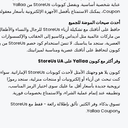
عناية شخصية أساسية. وبفضل كوبونات StoreUs من Yallaa
C، يمكنك الاستمتاع بأفضل الأجهزة الإلكترونية بأسعار معقولة.
حدث صيحات الموضة للجميع
حافظ على أناقتك مع تشكيلة أزياء StoreUs للرجال والنساء والأطفال.
ن ماركات عالمية مثل أديداس وكاسيو إلى الحقائب والإكسسوارات
العصرية، ستجد ما يناسبك. لا تنسَ استخدام كود خصم StoreUs من يلا
وبون لتحافظ على أناقتك عصرية ومناسبة لميزانيتك.
ر أكثر مع كوبون Yallaa على StoreUs UA
كوبون يلا هو وجهتك الأمثل لأحدث كوبونات StoreUs الإماراتية. سواء
نت تبحث عن أزياء أو إلكترونيات أو منتجات منزلية، ستجد رموزًا
رويجية جديدة بأسعار أقل. ما عليك سوى اختيار الرمز المناسب،
تطبيقه عند إتمام عملية الشراء، والاستمتاع بخصومات فورية.
تسوق بذكاء. وفر الكثير. تألق بإطلالة رائعة - فقط مع StoreUs
Yalla.