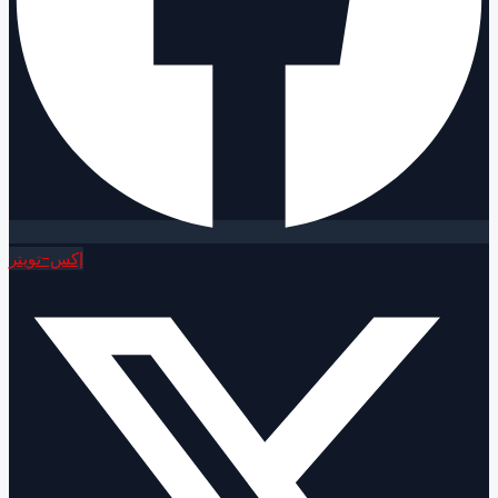
إكس-تويتر