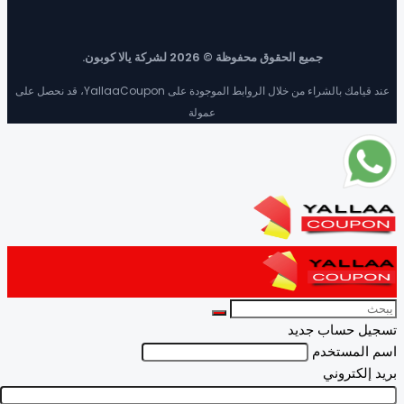
جميع الحقوق محفوظة © 2026 لشركة يالا كوبون.
عند قيامك بالشراء من خلال الروابط الموجودة على YallaaCoupon، قد نحصل على
عمولة
يل حساب جديد
المستخدم
 إلكتروني