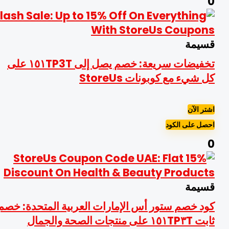
سيمة
تخفيضات سريعة: خصم يصل إلى ١٥١TP3T على
ل شيء مع كوبونات StoreUs
شتر الآن
حصل على الكود
سيمة
ود خصم ستور أس الإمارات العربية المتحدة: خصم
 ١٥١TP٣T على منتجات الصحة والجمال