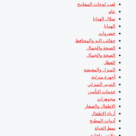
لعب لوحات المفاتيح
عام
سلال الهدايا
الهدايا
خضروات
حقائب اليد والمحافظ
الصحة والجمال
الصحة والجمال
العطل
المنزل والمعيشة
أجهزة منزلية
التدبير المنزلي
خدمات التأمين
مجوهرات
الاطفال والصغار
أزياء الاطفال
أدوات المطبخ
نمط الحياة
ملابس داخلية