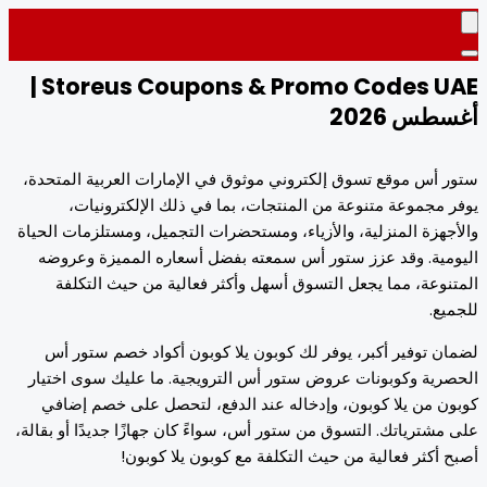
Storeus Coupons & Promo Codes UAE |
طس 2026
 أس موقع تسوق إلكتروني موثوق في الإمارات العربية المتحدة،
 مجموعة متنوعة من المنتجات، بما في ذلك الإلكترونيات،
جهزة المنزلية، والأزياء، ومستحضرات التجميل، ومستلزمات الحياة
مية. وقد عزز ستور أس سمعته بفضل أسعاره المميزة وعروضه
نوعة، مما يجعل التسوق أسهل وأكثر فعالية من حيث التكلفة
يع.
ن توفير أكبر، يوفر لك كوبون يلا كوبون أكواد خصم ستور أس
رية وكوبونات عروض ستور أس الترويجية. ما عليك سوى اختيار
ن من يلا كوبون، وإدخاله عند الدفع، لتحصل على خصم إضافي
مشترياتك. التسوق من ستور أس، سواءً كان جهازًا جديدًا أو بقالة،
 أكثر فعالية من حيث التكلفة مع كوبون يلا كوبون!