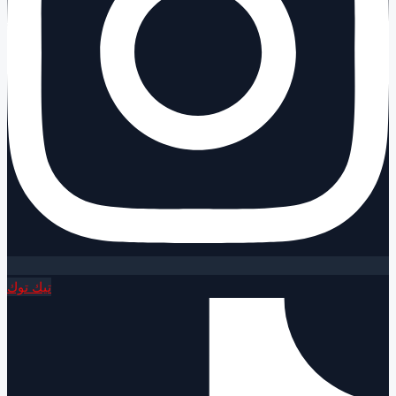
تيك توك