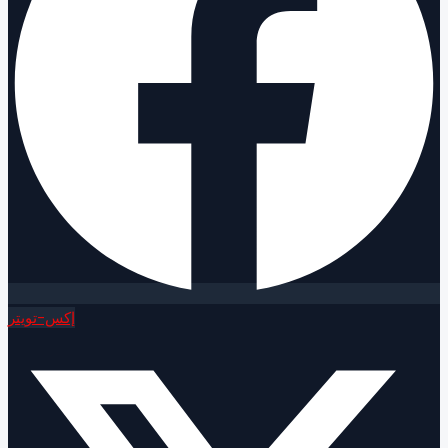
إكس-تويتر