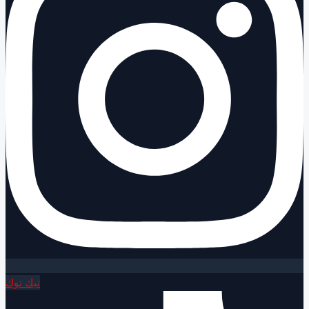
تيك توك