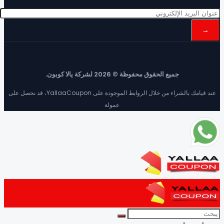
جميع الحقوق محفوظة © 2026 لشركة يالا كوبون.
عند قيامك بالشراء من خلال الروابط الموجودة على YallaaCoupon، قد نحصل على
عمولة