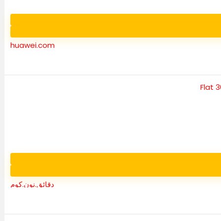
huawei.com
دقائق.نون.كوم