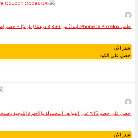
اطلب iPhone 16 Pro Max ابتداءً من 4,436 درهمًا إماراتيًا + خصم إضافي 10% مع أكواد خصم نون الحصرية في الإمارات العربية المتحدة
اشتر الآن
احصل على الكود
احصل على خصم 15% على الهواتف المحمولة والأجهزة اللوحية باستخدام كوبونات StoreUs
اشتر الآن