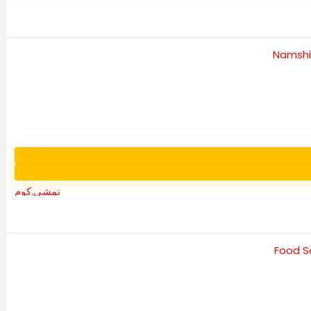
نمشي.كوم