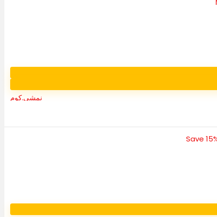
نمشي.كوم