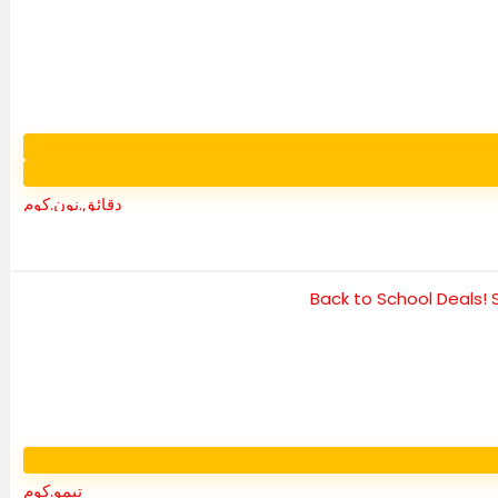
دقائق.نون.كوم
تيمو.كوم