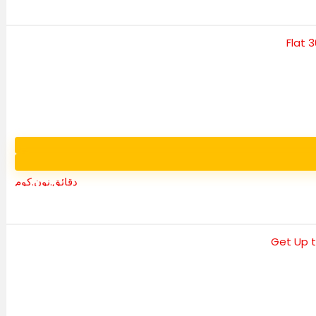
دقائق.نون.كوم