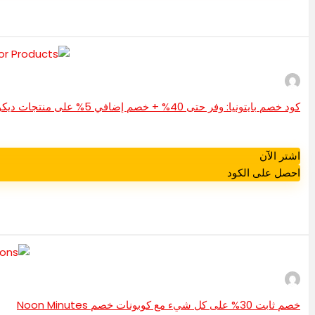
كود خصم بايتونيا: وفر حتى 40% + خصم إضافي 5% على منتجات ديكور المنزل
اشتر الآن
احصل على الكود
خصم ثابت 30% على كل شيء مع كوبونات خصم Noon Minutes