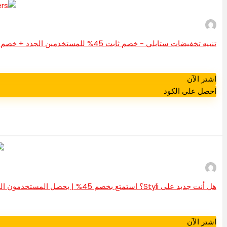
تنبيه تخفيضات ستايلي - خصم ثابت 45% للمستخدمين الجدد + خصم 25% للمستخدمين القدامى
اشتر الآن
احصل على الكود
هل أنت جديد على Styli؟ استمتع بخصم 45% | يحصل المستخدمون الحاليون على خصم 25%
اشتر الآن