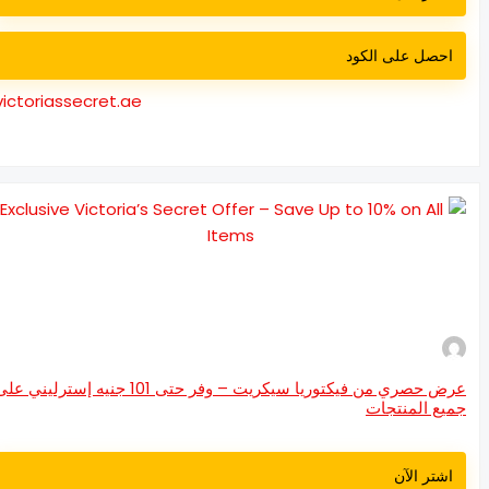
احصل على الكود
victoriassecret.ae
عرض حصري من فيكتوريا سيكريت – وفر حتى 101 جنيه إسترليني على
يع المنتجات
اشتر الآن