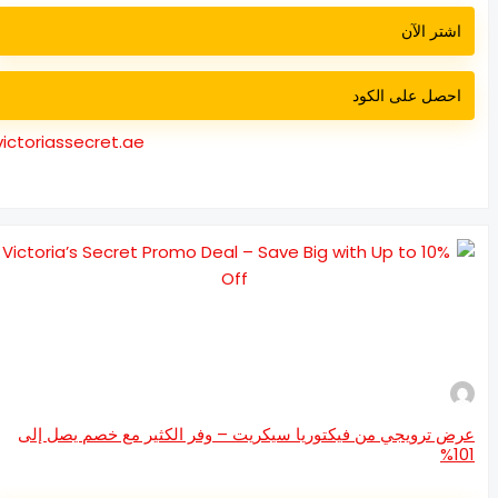
اشتر الآن
احصل على الكود
victoriassecret.ae
ض ترويجي من فيكتوريا سيكريت – وفر الكثير مع خصم يصل إلى
10