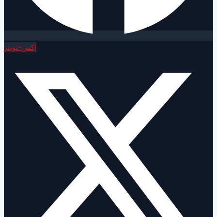
إكس-تويتر