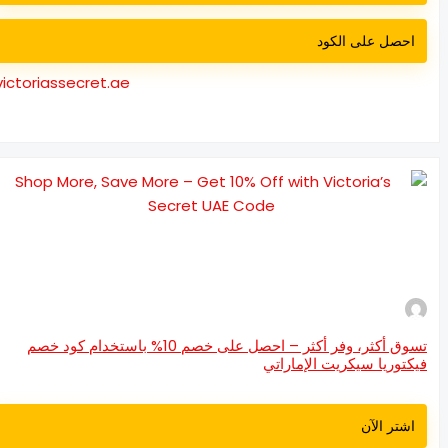
احصل على الكود
victoriassecret.ae
تسوق أكثر، وفر أكثر – احصل على خصم 10% باستخدام كود خصم
كتوريا سيكريت الإماراتي
اشتر الآن