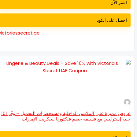
اشتر الآن
احصل على الكود
victoriassecret.ae
عروض مميزة على الملابس الداخلية ومستحضرات التجميل – وفّر 101
يه إسترليني مع قسيمة خصم فيكتوريا سيكريت الإمارات