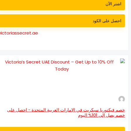
اشتر الآن
احصل على الكود
victoriassecret.ae
م فيكتوريا سيكريت في الإمارات العربية المتحدة - احصل على
م يصل إلى 101% اليوم