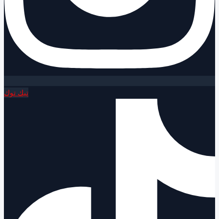
تيك توك