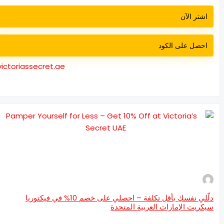
اشتر الآن
احصل على الكود
victoriassecret.ae
دلّلي نفسكِ بأقل تكلفة – احصلي على خصم 10% في فيكتوريا
كريت الإمارات العربية المتحدة