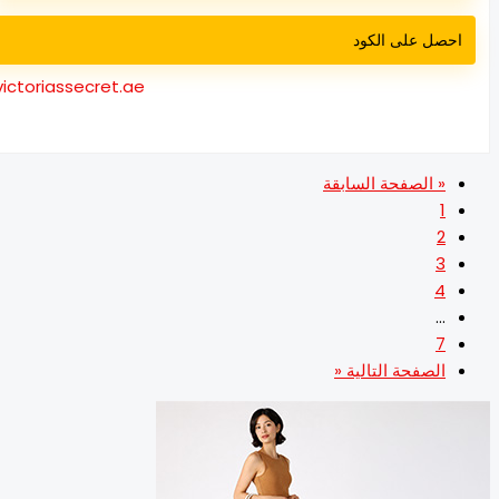
احصل على الكود
victoriassecret.ae
« الصفحة السابقة
1
2
3
4
…
7
الصفحة التالية «