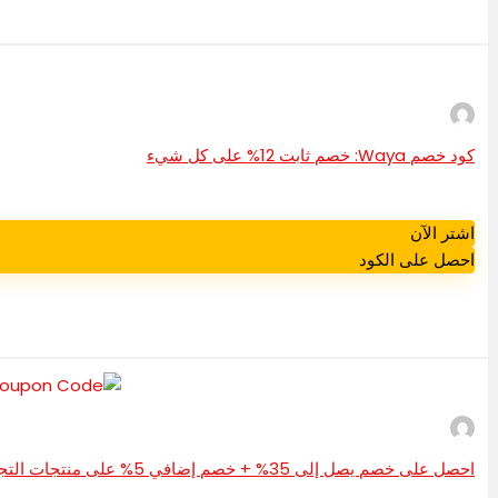
كود خصم Waya: خصم ثابت 12% على كل شيء
اشتر الآن
احصل على الكود
احصل على خصم يصل إلى 35% + خصم إضافي 5% على منتجات التجميل باستخدام رمز خصم وايتس