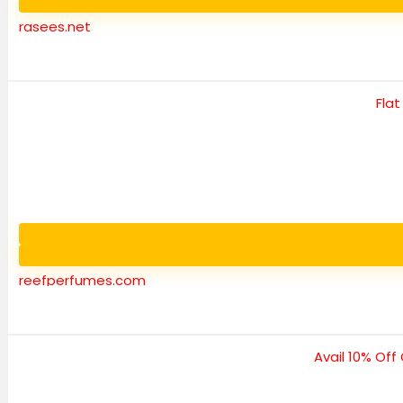
rasees.net
reefperfumes.com