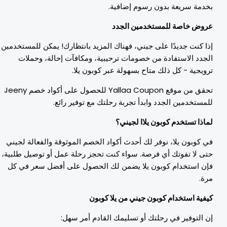
خدمة سريعة بدون رسوم إضافية.
روض خاصة للمستخدمين الجدد
ذا كنت جديدًا على جيني، فهناك المزيد بانتظارك! يمكن للمستخدمين
لجدد الاستفادة من خصومات ترحيبية، ومكافآت إحالة، وحملات
رويجية - كل ذلك متاح بسهولة عبر كوبون يلا.
تحقق من موقع Yallaa Coupon للحصول على أكواد خصم Jeeny
لمستخدمين الجدد وابدأ تجربة رحلتك مع توفير رائع.
ماذا تستخدم كوبون يلاا لجيني؟
ي كوبون يلا، نوفر لك أحدث أكواد الخصم الموثوقة والفعالة لجيني
تى لا تفوتك أي فرصة. سواء كنت تحجز رحلة عمل أو توصيل طلبية،
إن استخدام كوبون يلا يضمن لك الحصول على أفضل سعر في كل
رة.
يفية استخدام كوبون جيني من يلا كوبون
ن التوفير في رحلتك أو تسليمك القادم أمر سهل: