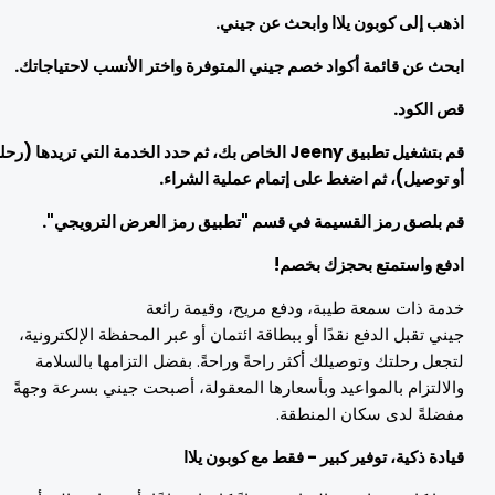
ذهب إلى كوبون يلاا وابحث عن جيني.
بحث عن قائمة أكواد خصم جيني المتوفرة واختر الأنسب لاحتياجاتك.
ص الكود.
قم بتشغيل تطبيق Jeeny الخاص بك، ثم حدد الخدمة التي تريدها (رحلة
و توصيل)، ثم اضغط على إتمام عملية الشراء.
م بلصق رمز القسيمة في قسم "تطبيق رمز العرض الترويجي".
دفع واستمتع بحجزك بخصم!
دمة ذات سمعة طيبة، ودفع مريح، وقيمة رائعة
يني تقبل الدفع نقدًا أو ببطاقة ائتمان أو عبر المحفظة الإلكترونية،
تجعل رحلتك وتوصيلك أكثر راحةً وراحةً. بفضل التزامها بالسلامة
الالتزام بالمواعيد وبأسعارها المعقولة، أصبحت جيني بسرعة وجهةً
فضلةً لدى سكان المنطقة.
يادة ذكية، توفير كبير - فقط مع كوبون يلاا