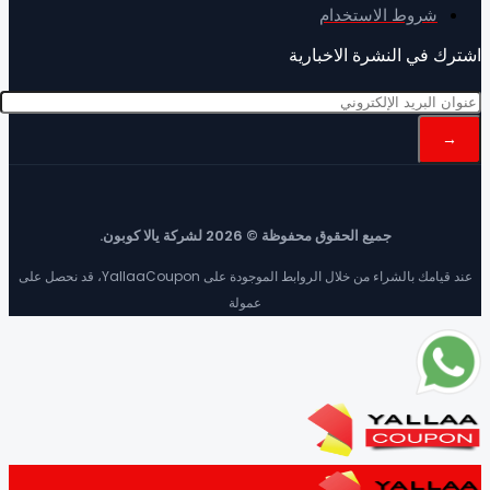
شروط الاستخدام
ك في النشرة الاخبارية
جميع الحقوق محفوظة © 2026 لشركة يالا كوبون.
عند قيامك بالشراء من خلال الروابط الموجودة على YallaaCoupon، قد نحصل على
عمولة