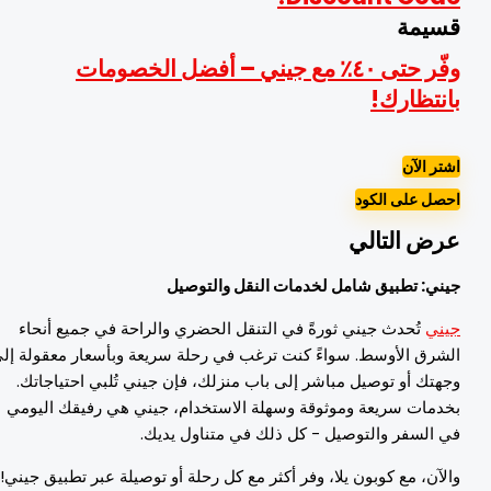
سيمة
وفّر حتى ٤٠٪ مع جيني – أفضل الخصومات
انتظارك!
شتر الآن
حصل على الكود
رض التالي
يني: تطبيق شامل لخدمات النقل والتوصيل
يني
تُحدث جيني ثورةً في التنقل الحضري والراحة في جميع أنحاء
لشرق الأوسط. سواءً كنت ترغب في رحلة سريعة وبأسعار معقولة إلى
جهتك أو توصيل مباشر إلى باب منزلك، فإن جيني تُلبي احتياجاتك.
خدمات سريعة وموثوقة وسهلة الاستخدام، جيني هي رفيقك اليومي
ي السفر والتوصيل - كل ذلك في متناول يديك.
الآن، مع كوبون يلا، وفر أكثر مع كل رحلة أو توصيلة عبر تطبيق جيني!