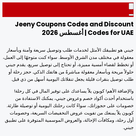
Jeeny Coupons Codes and Discou
Codes fo | أغسطس 2026
 هو تطبيقك الأمثل لخدمات طلب وتوصيل سريعة وآمنة وبأسعار
لة في مختلف مدن الشرق الأوسط. سواء كنت متوجهًا إلى العمل،
خطط لقضاء أمسية مميزة، أو تحتاج إلى توصيل سريع، يقدم جيني
اً مريحة وبأسعار معقولة مباشرةً من هاتفك الذكي. حجز رحلة أو
توصيل بنقرات قليلة يجعل تنقلاتك اليومية أسهل من ذي قبل.
ضافة الأهم! كوبون يلاّ يساعدك على توفير المال في كل رحلة!
خدام أحدث أكواد خصم وعروض جيني، يمكنك الاستفادة من
ات على حجوزاتك، سواءً كانت رحلتك اليومية أو توصيلة طارئة.
ن يلاّ يمنعك من تفويت عروض التخفيضات السريعة، وخصومات
رحلة، ومكافآت الإحالة، والعروض الموسمية المتوفرة على تطبيق
.