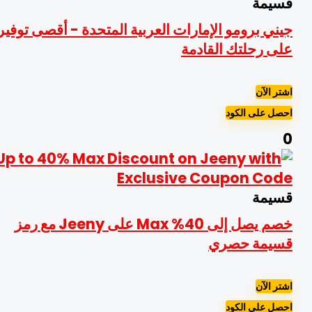
سيمة
يني برومو الإمارات العربية المتحدة - أقصى توفير
لى رحلتك القادمة
شتر الآن
حصل على الكود
سيمة
خصم يصل إلى 40% Max على Jeeny مع رمز
سيمة حصري
شتر الآن
حصل على الكود