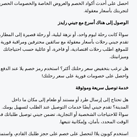
حصل على أحدث أكواد الخصم والعروض الخاصة والخصومات الحصرية
تجربتك بأسعار معقولة.
لوصول إلى هناك أسرع مع جيني رايدز
واءً كانت رحلة ليوم واحد، أو نزهة ليلية، أو رحلة قصيرة إلى المطار،
قدم جيني رحلات بأسعار معقولة مع سائقين محترفين ومراقبة فورية
لموقع. اطلب رحلات اقتصادية، أو فاخرة، أو عائلية حسب احتياجاتك
ميزانيتك.
ل ترغب بتخفيض سعر رحلتك أكثر؟ استخدم رمز خصم يلا عند الدفع
احصل على خصومات فورية على سعر رحلتك!
دمة توصيل سريعة وموثوقة
ل تحتاج إلى إرسال طرد أو مستند أو طعام إلى مكان ما داخل
لمدينة؟ تقدم جيني أيضًا خدمات التوصيل عند الطلب لتسهيل يومك.
واءً للاحتياجات الشخصية أو التجارية، تضمن جيني توصيل طلباتك في
لوقت المحدد، بأمان، وإمكانية تتبعها.
ستخدم كوبون يلاا لتحصل على خصم على حجز طلبك القادم، واستمتع