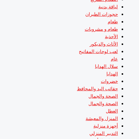
لياقة بدنية
حجوزات الطيران
طعام
طعام و مشروبات
الأحذية
الأثاث والديكور
لعب لوحات المفاتيح
عام
سلال الهدايا
الهدايا
خضروات
حقائب اليد والمحافظ
الصحة والجمال
الصحة والجمال
العطل
المنزل والمعيشة
أجهزة منزلية
التدبير المنزلي