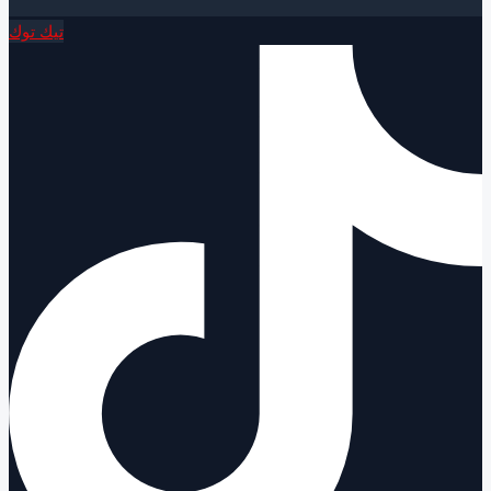
تيك توك