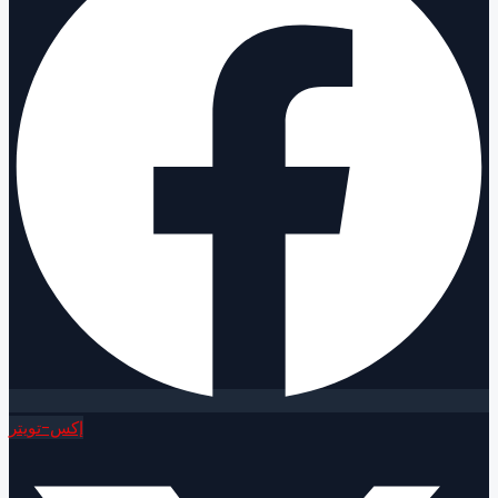
إكس-تويتر