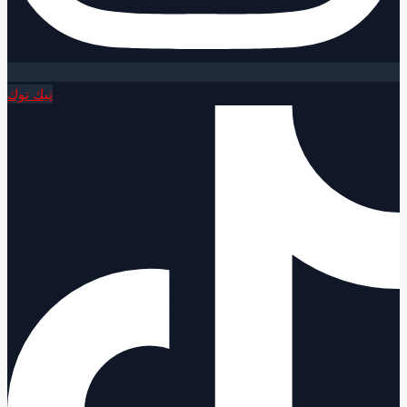
تيك توك