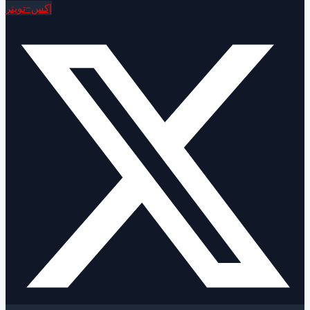
إكس-تويتر