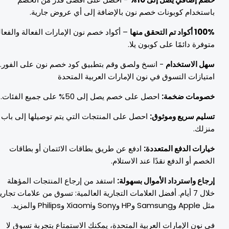
استخدام كوبونات خصم نون بالإضافة إلى أي عروض جارية.
1 أكواد تم التحقق منها
– أكواد خصم نون الإمارات الفعالة والفعالة
توفرة دائمًا على كوبون يلا.
هل الاستخدام
- انسخ ولصق وقم بتطبيق كود خصم نون على الفور.
متيازات التسوق في نون الإمارات العربية المتحدة
صومات ضخمة:
احصل على خصم يصل إلى 50% على جميع الفئات.
سليم سريع وموثوق:
احصل على المنتجات التي يتم توصيلها إلى باب
نزلك.
يارات الدفع المتعددة:
ادفع عن طريق بطاقات الائتمان أو بطاقات
لخصم أو الدفع نقدًا عند الاستلام.
رجاع واسترداد الأموال بسهولة:
استفد من إرجاع المنتجات المؤهلة
خلال 7 أيام. أفضل العلامات التجارية العالمية: تسوق من علامات تجارية
A وSamsung وHP وSony وXiaomi وPhilips والمزيد.
ي نون الإمارات العربية المتحدة، يمكنك الاستمتاع بتجربة تسوق لا