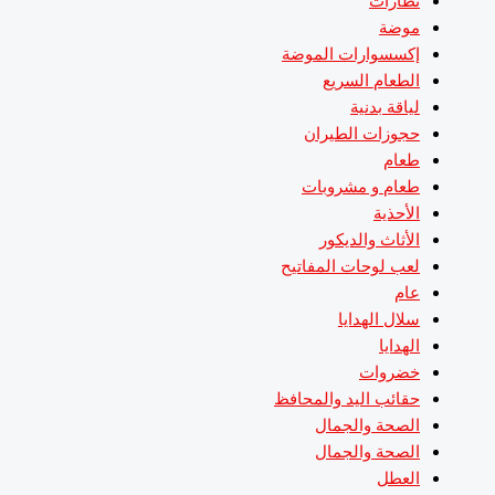
نظارات
موضة
إكسسوارات الموضة
الطعام السريع
لياقة بدنية
حجوزات الطيران
طعام
طعام و مشروبات
الأحذية
الأثاث والديكور
لعب لوحات المفاتيح
عام
سلال الهدايا
الهدايا
خضروات
حقائب اليد والمحافظ
الصحة والجمال
الصحة والجمال
العطل