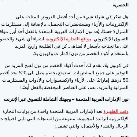
لحصرية
ل تفكر في شراء شيء من أحد أفضل العروض المتاحة على
لإلكترونيات والأزياء ومستحضرات التجميل، بالإضافة إلى مستلزمات
لمنزل؟ حسنًا، يُعد نون الإمارات العربية المتحدة بالفعل أحد أبرز مواقع
لتسوق الإلكتروني.
مواقع التجارة الإلكترونية
لشراء أي شيء والحصول
لى ما تحتاجه بأسعار لا تُضاهى. كن في الطليعة واربح المزيد
استخدام أكواد الخصم من نون الإمارات وكوبون يلا.
ي كوبون يلا، نقدم لك أحدث أكواد الخصم من نون لفتح المزيد من
التوفير على جميع المشتريات. استمتع بخصم يصل إلى 10% بحد أقصى
50 درهمًا إماراتيًا على الأزياء والإكسسوارات والأدوات والمستلزمات
لمنزلية والمزيد، نعم، على العناصر المخفضة بالفعل أيضًا!
ون الإمارات العربية المتحدة - وجهتك الشاملة للتسوق عبر الإنترنت
قت الظهيرة
تعد الإمارات العربية المتحدة واحدة من بوابات التجارة
لإلكترونية الرائدة لمجموعة متنوعة من المنتجات التي تلبي احتياجات
لرجال والنساء والأطفال، والتي تشمل: