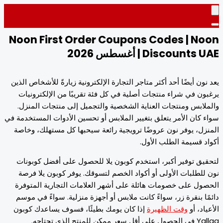
Noon First Order Coupons Codes | N
Discount | أغسطس 2026
نون أيضًا أحد أكثر متاجر التجارة الإلكترونية زيارةً للأشخاص الذين
ون في شراء منتجات أصلية في كل فئة تقريبًا من الإلكترونيات
لابس ومنتجات العناية الشخصية والتجميل إلى منتجات المنزل.
 كان الأمر يتعلق بتغيير الملابس أو تحسين الأدوات المستخدمة في
زل، يوفر نون عروضًا ترويجية رائعة سيحبها كل مستهلك، وخاصة
د قسيمة الطلب الأول.
يق توفير أكبر، استخدم كوبون يلا للحصول على أفضل كوبونات
للطلبات الأولى أو أكواد الخصم لتسوقك. يوفر كوبون يلا فرصة
ول على خصومات هائلة على أشهر العلامات التجارية المتوفرة
ًا بنقرة زر، سواءً كانت ملابس أو أجهزة منزلية. سواءً في موسم
اد، أو
وقت الظهيرة
إذا كان يومك بطيئًا، فسوف يساعدك كوبون
ممكن للمنتج الذي تحتاجه.