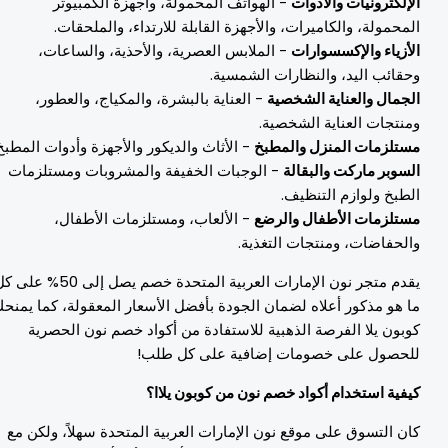
لإلكترونيات والأدوات
- الهواتف المحمولة، وأجهزة الكمبيوتر
لمحمولة، والكاميرات، والأجهزة القابلة للارتداء، والملحقات.
لأزياء والإكسسوارات
- الملابس العصرية، والأحذية، والساعات،
حقائب اليد، والنظارات الشمسية.
لجمال والعناية الشخصية
- العناية بالبشرة، والمكياج، والعطور،
منتجات العناية الشخصية.
ستلزمات المنزل والمطبخ
- الأثاث والديكور والأجهزة وأدوات المطبخ.
لسوبر ماركت والبقالة
- الوجبات الخفيفة والمشروبات ومستلزمات
لطبخ ولوازم التنظيف.
ستلزمات الأطفال والرضع
- الألعاب، ومستلزمات الأطفال،
الحفاضات، ومنتجات التغذية.
يقدم متجر نون الإمارات العربية المتحدة خصم يصل إلى 50% على كل
ا هو مذكور أعلاه لضمان الجودة بأفضل الأسعار المعقولة، كما يمنحك
وبون يلا الفرصة الذهبية للاستفادة من أكواد خصم نون الحصرية
لحصول على خصومات إضافية على كل طلب!
يفية استخدام أكواد خصم نون من كوبون يلاا؟
ان التسوق على موقع نون الإمارات العربية المتحدة سهلاً، ولكن مع