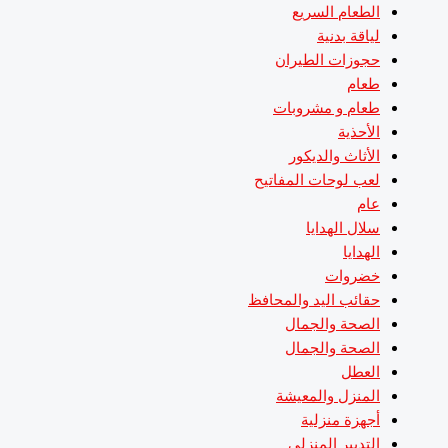
الطعام السريع
لياقة بدنية
حجوزات الطيران
طعام
طعام و مشروبات
الأحذية
الأثاث والديكور
لعب لوحات المفاتيح
عام
سلال الهدايا
الهدايا
خضروات
حقائب اليد والمحافظ
الصحة والجمال
الصحة والجمال
العطل
المنزل والمعيشة
أجهزة منزلية
التدبير المنزلي