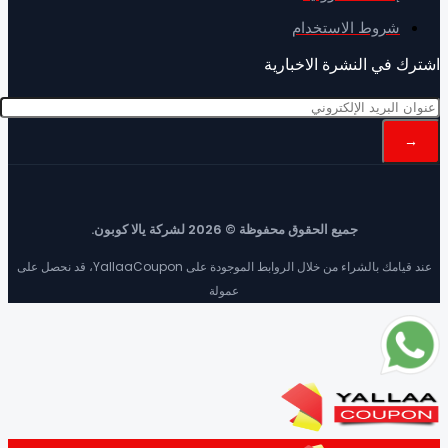
شروط الاستخدام
ك في النشرة الاخبارية
جميع الحقوق محفوظة © 2026 لشركة يالا كوبون.
عند قيامك بالشراء من خلال الروابط الموجودة على YallaaCoupon، قد نحصل على
عمولة