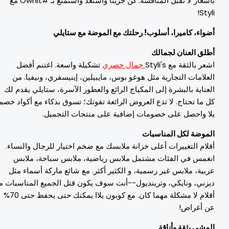
بأسعار لا تقبل المنافسة. كن جريئًا واستعد واستمتع بـ #OwnIt مع
Styli
ضواء، كاميرا، أسلوب! رحلتك مع الموضة مع ستايلي
طلق العنان لجمالك
شعر بالثقة مع Styli's
جمال حصري
تشكيلة واسعة. اغتنم أفضل
لعلامات التجارية مثل هوغو بوس، مايبيلين، إينيسفري، ونيفيا. من
لعناية بالبشرة إلى المكياج الرائع والعطور الآسرة، ستايلي يقدم لك
ل ما تحتاج. لا تدع العروض الرائعة تفوتك؛ تسوق بذكاء مع أكواد خصم
لا واحصل على خصومات إضافية على منتجات التجميل.
لموضة لكل المناسبات
قلام
التغييرات
أعلى
خزانة ملابسك مع
ضخم
اختيار
للرجال والنساء.
نغمس في الفئات
مشتمل
ملابس رياضية، ملابس سباحة، ملابس
ربية، ملابس غير رسمية، و
الكثير
أكثر.
مع
شائع
ماركة
أسماء
مثل
يزني، ونايكي، وترينديول
-
-
أنت
سوف
يكون
قتل
الجميع
المناسبات
مع
قلام
لا
مشكلة
مهما كان
.
مع
كوبون يلاا يمكنك
حتى
يحفظ
حتى 70%
ن
أغراض
!
لمشي بثقة وأناقة