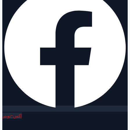
إكس-تويتر