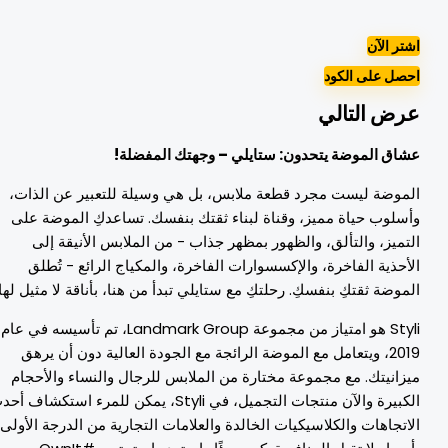
شتر الآن
حصل على الكود
رض التالي
شاق الموضة يتحدون: ستايلي – وجهتك المفضلة!
لموضة ليست مجرد قطعة ملابس، بل هي وسيلة للتعبير عن الذات،
أسلوب حياة مميز، وقناة لبناء ثقتك بنفسك. تساعدكِ الموضة على
لتميز، والتألق، والظهور بمظهر جذاب - من الملابس الأنيقة إلى
لأحذية الفاخرة، والإكسسوارات الفاخرة، والمكياج الرائع - تُطلق
لموضة ثقتكِ بنفسكِ. رحلتكِ مع ستايلي تبدأ من هنا، بأناقة لا مثيل لها!
Styli هو امتياز من مجموعة Landmark Group، تم تأسيسه في عام
2019، ويتعامل مع الموضة الرائجة مع الجودة العالية دون أن يرهق
يزانيتك. مع مجموعة مختارة من الملابس للرجال والنساء والأحجام
الكبيرة والآن منتجات التجميل، في Styli، يمكن للمرء استكشاف أحدث
لاتجاهات والكلاسيكيات الخالدة والعلامات التجارية من الدرجة الأولى