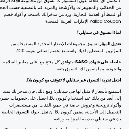
لا تكتمل أي إطلالة بدون إكسسوارات. تسوق من مجموعة Styli الرائعة
ن الحقائب والمجوهرات والأوشحة والمزيد. قم بالتصفية حسب الحجم
و النمط أو العلامة التجارية، وزد من مدخراتك باستخدام أكواد خصم
Yallaa Coup الإمارات العربية المتحدة!
ماذا تتسوق في ستايلي؟
عديل المؤثر:
تسوق مجموعات الإصدار المحدود المستوحاة من
لمؤثرين المفضلين لديك واستمتع بخصم إضافي بقيمة 10%.
اصلة على شهادة SASO:
يتوافق كل منتج مع أعلى معايير السلامة
الجودة، مما يضمن لك التسوق بثقة.
جعل تجربة التسوق عبر ستايلي لا تتوقف مع كوبون يلاا.
ستمتع بأسعار لا مثيل لها في ستايلي؛ ومع ذلك، فإن مدخراتك تمتد
لى أبعد من ذلك عند استخدام كوبون يلاا. احصل على خصومات حصرية
أكواد ترويجية وعروض خاصة في جميع الفئات. من مستحضرات
لتجميل إلى الأحذية، يضمن كوبون يلاا أن تظل جولة التسوق الخاصة
ك في ستايلي صديقة للميزانية ورائعة.