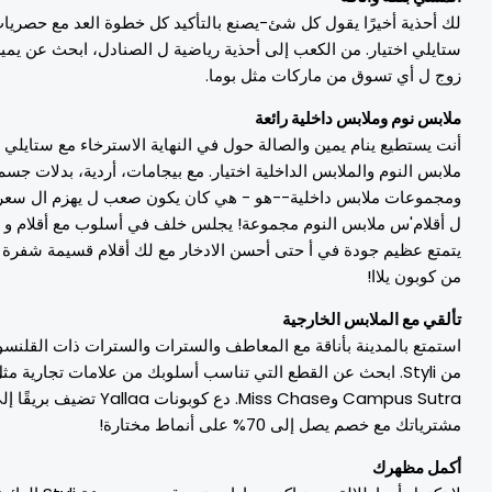
ك
أحذية
أخيرًا
يقول
كل شئ
-يصنع
بالتأكيد
كل
خطوة
العد
مع حصريات
تايلي
اختيار
. من الكعب إلى
أحذية رياضية
ل
الصنادل، ابحث عن
يمين
وج ل
أي
تسوق من ماركات مثل بوما.
لابس نوم وملابس داخلية رائعة
نت
يستطيع
ينام
يمين
والصالة
حول
في النهاية
الاسترخاء
مع ستايلي
لابس النوم
والملابس الداخلية
اختيار
.
مع
بيجامات، أردية، بدلات جسم،
مجموعات ملابس داخلية
-
-
هو - هي
كان
يكون
صعب
ل
يهزم
ال
سعر
أقلام
'
س
ملابس النوم
مجموعة
!
يجلس
خلف
في
أسلوب
مع
أقلام
و
تمتع
عظيم
جودة
في
أ
حتى
أحسن
الادخار مع
لك
أقلام
قسيمة
شفرة
ن كوبون يلاا!
ألقي مع الملابس الخارجية
ستمتع بالمدينة بأناقة مع المعاطف والسترات والسترات ذات القلنسوة
من Styli. ابحث عن القطع التي تناسب أسلوبك من علامات تجارية مثل
Campus Sutra وMiss Chase. دع كوبونات Yallaa تضيف بريقًا إلى
ترياتك مع خصم يصل إلى 70% على أنماط مختارة!
كمل مظهرك