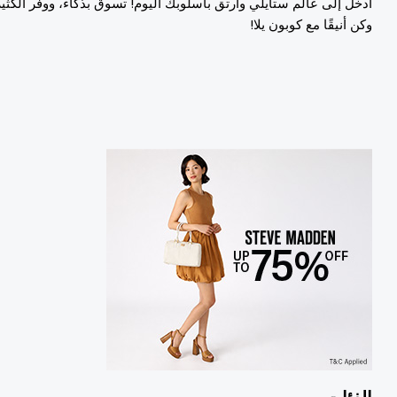
دخل إلى عالم ستايلي وارتق بأسلوبك اليوم! تسوق بذكاء، ووفر الكثير،
كن أنيقًا مع كوبون يلا!